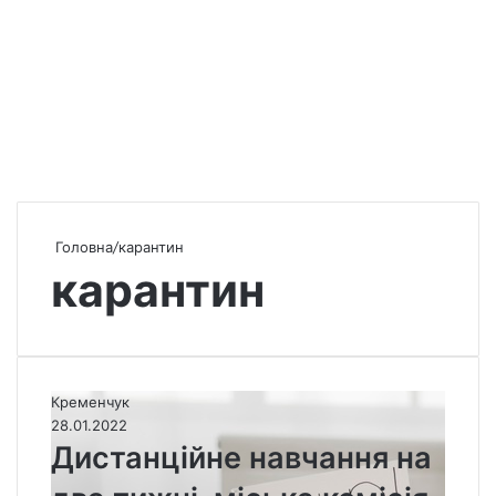
Головна
/
карантин
карантин
Д
Кременчук
и
28.01.2022
с
Дистанційне навчання на
т
а