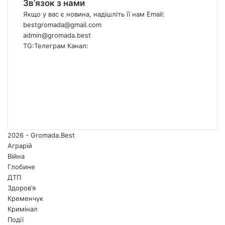
Зв’язок з нами
Якщо у вас є новина, надішліть її нам Email:
bestgromada@gmail.com
admin@gromada.best
TG:
Телеграм Канал:
Facebook
X
YouTube
Instagram
Telegram
TikTok
2026 - Gromada.Best
Аграрій
Війна
Глобине
ДТП
Здоров’я
Кременчук
Кримінал
Події