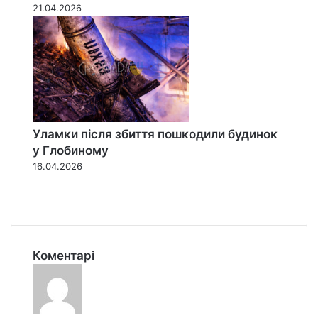
21.04.2026
Уламки після збиття пошкодили будинок
у Глобиному
16.04.2026
П
о
Н
п
а
е
с
р
т
Коментарі
е
у
д
п
н
н
я
а
с
с