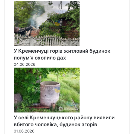
с
е
л
е
н
н
я
)
У Кременчуці горів житловий будинок
полум’я охопило дах
04.06.2026
У селі Кременчуцького району виявили
вбитого чоловіка, будинок згорів
01.06.2026