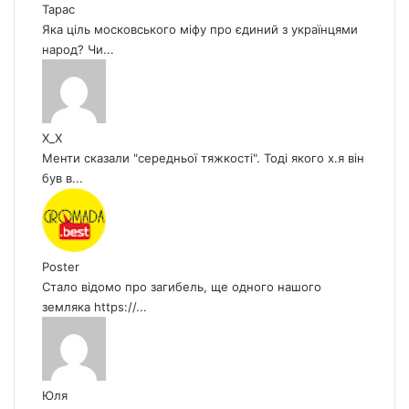
Тарас
т
т
Яка ціль московського міфу про єдиний з українцями
о
о
народ? Чи...
р
р
і
і
н
н
к
к
а
а
X_X
Менти сказали "середньої тяжкості". Тоді якого х.я він
був в...
Poster
Стало відомо про загибель, ще одного нашого
земляка https://...
Юля