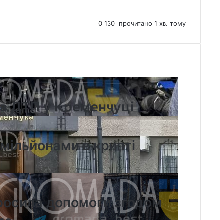
0
130
прочитано 1 хв. тому
їв ДТП у Кременчуці
 мільйонами в крипті
просила допомоги згодом