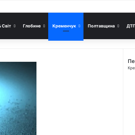
& Світ
Глобине
Кременчук
Полтавщина
ДТ
Пе
C
Кре
l
o
s
e