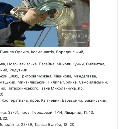
 Пилипа Орлика, Космонавтів, Бородинський,
ва, Ново-Іванівська, Басейна, Миколи Кучми, Силікатна,
тний, Редутний.
ький шлях, Григорія Чуркіна, Ліщинова, Мєндєлєєва,
амацький, Михайлівський, Пилипа Орлика, Самойлівський,
ний, Патаржинського, Івана Миколайчука, пр.
0)
, Кооперативна, пров. Квітневий, Барьєрний, Бакинський,
ка, 38-61, пров. Передовий, 1-14, Ліварний, 11, 13.
4/32.
Молодіжна, 23-39, Тараса Бульби, 18, 20.