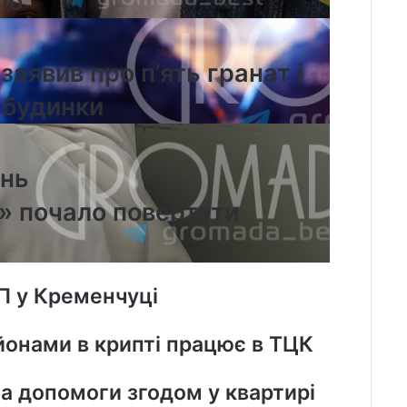
ло
заявив про п’ять гранат і
 будинки
ень
» почало повертати
П у Кременчуці
йонами в крипті працює в ТЦК
ла допомоги згодом у квартирі