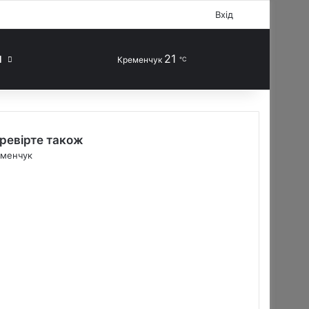
Facebook
X
YouTube
Instagram
Telegram
TikTok
Sidebar
Вхід
21
Випадкова стаття
Switch skin
Шукати
П
Кременчук
℃
ревірте також
менчук