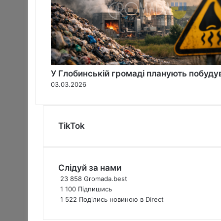
в
п
е
в
н
е
н
У Глобинській громаді планують побуду
о
03.03.2026
з
д
о
л
TikTok
а
в
“
О
Слідуй за нами
л
23 858
Gromada.best
і
1 100
Підпишись
м
1 522
Поділись новиною в Direct
п
і