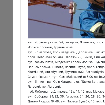
вул. Чорноморська, Гайдамацька, Ліщинова, пров.
Чорноморський, Грузинський.
вул. Ярмаркова, Кронштадська, Деповська, Військо
пров. Ново-Іванівський, Столярний, Тихий, Силіка
вул. Космонавтів, Академіка Герасимовича, Чумац
Чорноморська, Тіниста, Василя Стуса, пров. Гайд
Космічний, Автобусний, Грузинський, Вагонобудів
Самойлівський, туп. Самойлівський (з 5:00 до 19:0
вул. Вітчизняна, Юрія Кондратюка, Гійома Боплана
Луговий, пр. Луговий.
наб. Лейтенанта Дніпрова, 12а, 14, 16, вул. Макарен
вул. Соборна, 34/32, 36, Гагаріна, 24, 26, 28, 30, 3
Дитячий садок № 48, вул. Тараса Бульби, 16; вул. 