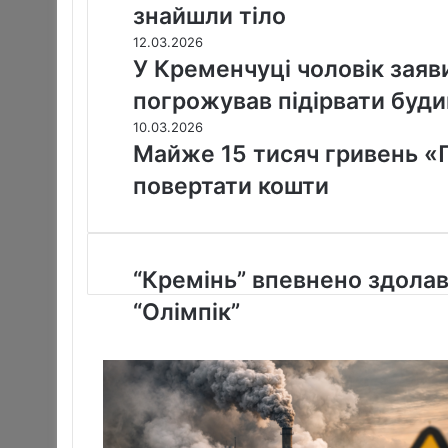
знайшли тіло
12.03.2026
У Кременчуці чоловік заяви
погрожував підірвати буд
10.03.2026
Майже 15 тисяч гривень «
повертати кошти
“
“Кремінь” впевнено здола
К
“Олімпік”
р
е
м
і
н
ь
”