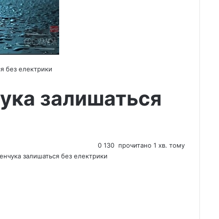
я без електрики
чука залишаться
0
130
прочитано 1 хв. тому
енчука залишаться без електрики