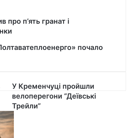
в про п’ять гранат і
инки
Полтаватеплоенерго» почало
в
У
У Кременчуці пройшли
К
велоперегони “Деївські
р
е
Трейли”
м
е
н
ч
у