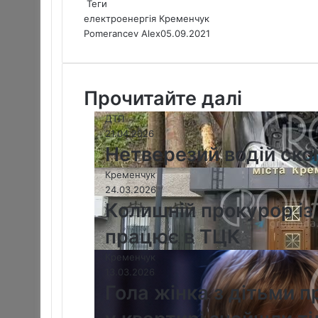
Теги
електроенергія
Кременчук
Pomerancev Alex
05.09.2021
Прочитайте далі
ДТП
21.04.2026
Нетверезий водій ско
Кременчук
24.03.2026
Колишній прокурор із
працює в ТЦК
Кременчук
13.03.2026
Гола жінка з дітьми 