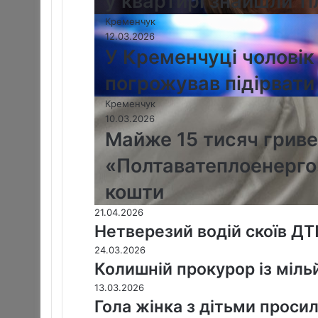
у квартирі знайшли ті
Кременчук
12.03.2026
У Кременчуці чоловік 
погрожував підірвати
Кременчук
10.03.2026
Майже 15 тисяч грив
«Полтаватеплоенерго
кошти
21.04.2026
Нетверезий водій скоїв ДТ
24.03.2026
Колишній прокурор із міль
13.03.2026
Гола жінка з дітьми проси