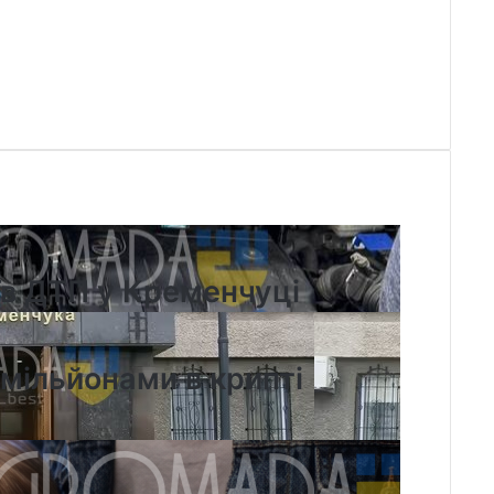
їв ДТП у Кременчуці
 мільйонами в крипті