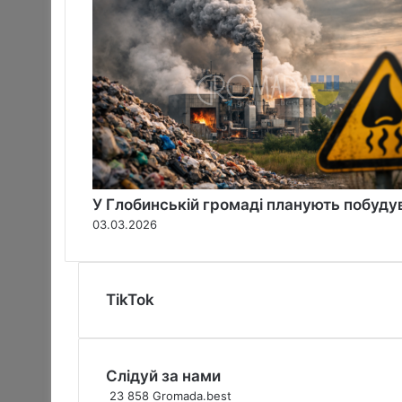
ч
у
ц
і
з
в
і
к
н
а
У Глобинській громаді планують побуду
б
03.03.2026
а
г
а
т
TikTok
о
п
о
в
Слідуй за нами
е
р
23 858
Gromada.best