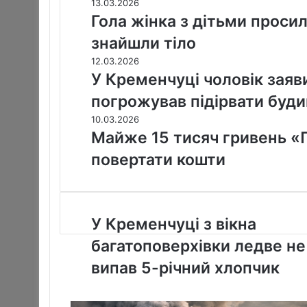
13.03.2026
Гола жінка з дітьми проси
знайшли тіло
12.03.2026
У Кременчуці чоловік заяви
погрожував підірвати буд
10.03.2026
Майже 15 тисяч гривень «
повертати кошти
У
У Кременчуці з вікна
К
багатоповерхівки ледве не
р
е
випав 5-річний хлопчик
м
е
н