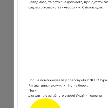
a
невідомого, та потрібна допомога, щоб дістати з
i
садового товариства «Аврора» м. Свiтловодськ.
l
Про це поінформували у пресслужбі У ДСНС Україн
Рятувальники вилучили тіло на берег.
Теги
дістали тіло
загиблого
смертi
України
чоловіка
S
e