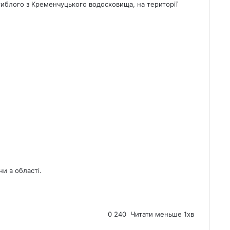
агиблого з Кременчуцького водосховища, на території
и в області.
0
240
Читати меньше 1хв