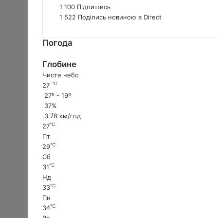
х
1 100
Підпишись
і
1 522
Поділись новиною в Direct
в
к
Погода
и
л
Глобине
е
Чисте небо
д
℃
27
в
27º - 19º
е
37%
н
3.78 км/год
е
℃
27
в
Пт
и
℃
29
п
Сб
а
℃
31
в
Нд
5
℃
33
-
Пн
р
℃
34
і