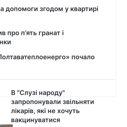
ла допомоги згодом у квартирі
в про п’ять гранат і
инки
Полтаватеплоенерго» почало
В
В "Слузі народу"
"
запропонували звільняти
С
л
лікарів, які не хочуть
у
вакцинуватися
з
і