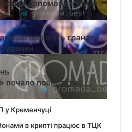
просила допомоги згодом
ло
заявив про п’ять гранат і
 будинки
ень
» почало повертати
П у Кременчуці
йонами в крипті працює в ТЦК