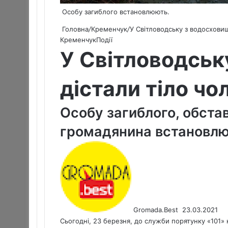
Особу загиблого встановлюють.
Головна
/
Кременчук
/
У Світловодську з водосховищ
Кременчук
Події
У Світловодськ
дістали тіло чо
Особу загиблого, обста
громадянина встановл
S
e
n
d
a
n
Gromada.Best
23.03.2021
e
Сьогодні, 23 березня, до служби порятунку «101»
m