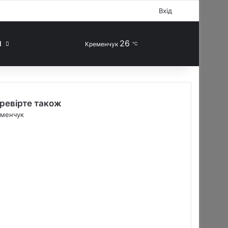
Facebook
X
YouTube
Instagram
Telegram
TikTok
Sidebar
Вхід
26
Випадкова стаття
Switch skin
Шукати
П
Кременчук
℃
ревірте також
менчук