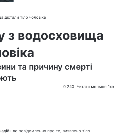
а дістали тіло чоловіка
у з водосховища
ловіка
вини та причину смертi
юють
0
240
Читати меньше 1хв
 надійшло повідомлення про те, виявлено тіло