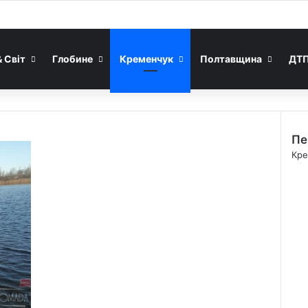
& Світ
Глобине
Кременчук
Полтавщина
ДТ
Пе
C
Кре
l
o
s
e