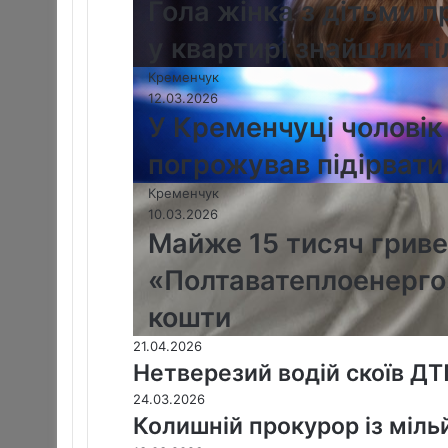
Гола жінка з дітьми 
у квартирі знайшли ті
Кременчук
12.03.2026
У Кременчуці чоловік 
погрожував підірвати
Кременчук
10.03.2026
Майже 15 тисяч грив
«Полтаватеплоенерго
кошти
21.04.2026
Нетверезий водій скоїв ДТ
24.03.2026
Колишній прокурор із міль