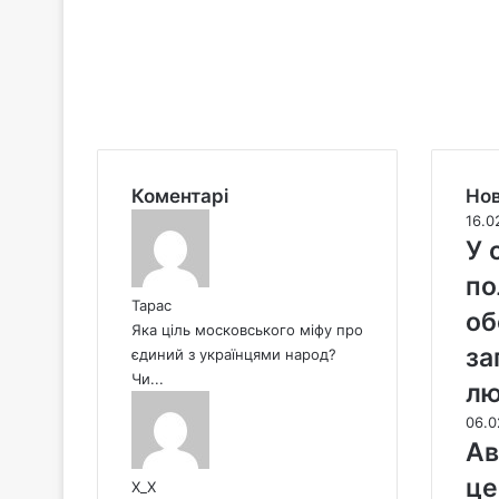
Коментарі
Нов
16.0
У 
по
Тарас
об
Яка ціль московського міфу про
за
єдиний з українцями народ?
Чи...
л
06.0
Ав
це
X_X