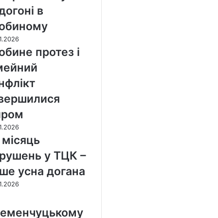
догоні в
обиному
1.2026
обине протез і
мейний
нфлікт
вершилися
иром
1.2026
 місяць
рушень у ТЦК –
ше усна догана
1.2026
еменчуцькому