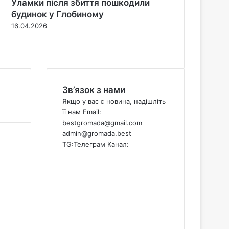
Уламки після збиття пошкодили
будинок у Глобиному
16.04.2026
П
о
Н
п
а
е
с
р
т
Зв’язок з нами
е
у
д
п
Якщо у вас є новина, надішліть
н
н
її нам Email:
я
а
bestgromada@gmail.com
с
с
admin@gromada.best
т
т
TG:
Телеграм Канал:
о
о
Facebook
р
р
X
і
і
YouTube
н
н
Instagram
к
к
Telegram
а
а
TikTok