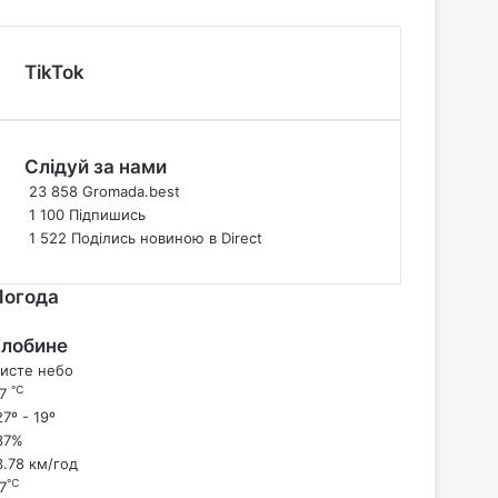
TikTok
Слідуй за нами
23 858
Gromada.best
1 100
Підпишись
1 522
Поділись новиною в Direct
Погода
Глобине
исте небо
℃
27
7º - 19º
37%
3.78 км/год
℃
7