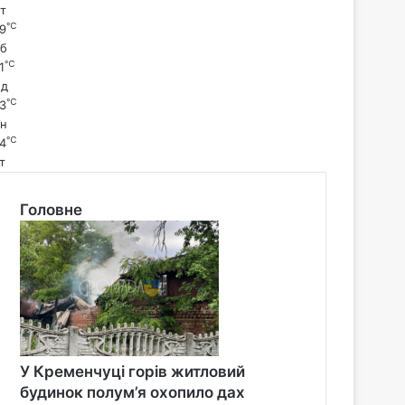
т
℃
9
б
℃
1
д
℃
3
н
℃
4
т
Головне
У Кременчуці горів житловий
будинок полум’я охопило дах