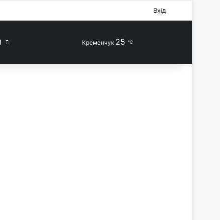
Facebook
X
YouTube
Instagram
Telegram
TikTok
Sidebar
Вхід
25
Випадкова стаття
Switch skin
Шукати
П
Кременчук
℃