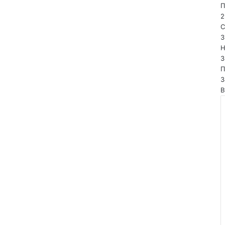
П
2
С
3
Н
3
П
3
В