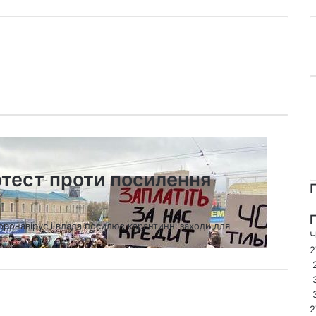
отест проти посилення
оронавірус і влада посилює карантинні заходи для
Ч
2
2