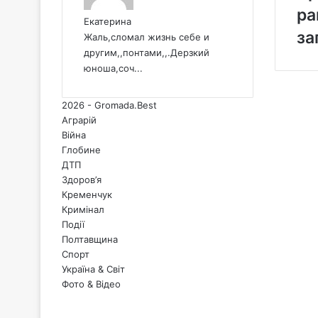
ра
Екатерина
за
Жаль,сломал жизнь себе и
другим,,понтами,,.Дерзкий
юноша,соч...
2026 - Gromada.Best
Аграрій
Війна
Глобине
ДТП
Здоров’я
Кременчук
Кримінал
Події
Полтавщина
Спорт
Україна & Світ
Фото & Відео
Facebook
X