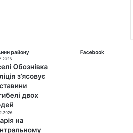
ини району
Facebook
2.2026
селі Обознівка
ліція з’ясовує
ставини
гибелі двох
юдей
2.2026
арія на
нтральному