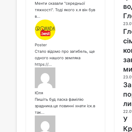
Менти сказали "середньої
во
тяжкості". Тоді якого х.я він був
Гл
в...
23.0
Гл
сі
Poster
ко
Стало відомо про загибель, ще
одного нашого земляка
за
https://...
м
23.0
За
по
Юля
Пишіть буд ласка фамілію
ли
зрадника.це повинні хнати іск.в
22.0
так...
У
Кр