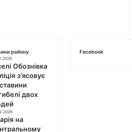
ини району
Facebook
2.2026
селі Обознівка
ліція з’ясовує
ставини
гибелі двох
юдей
2.2026
арія на
нтральному