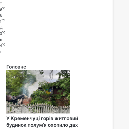
т
℃
9
б
℃
1
д
℃
3
н
℃
4
т
Головне
У Кременчуці горів житловий
будинок полум’я охопило дах