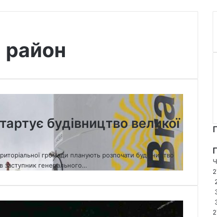
 район
тартує будівництво великої
територіальної громади планують розпочати будівництво
Ч
ив заступник генерального…
2
2