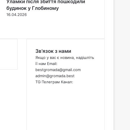
Уламки після збиття пошкодили
будинок у Глобиному
16.04.2026
П
о
Н
п
а
е
с
р
т
Зв’язок з нами
е
у
д
п
Якщо у вас є новина, надішліть
н
н
її нам Email:
я
а
bestgromada@gmail.com
с
с
admin@gromada.best
т
т
TG:
Телеграм Канал:
о
о
Facebook
р
р
X
і
і
YouTube
н
н
Instagram
к
к
Telegram
а
а
TikTok