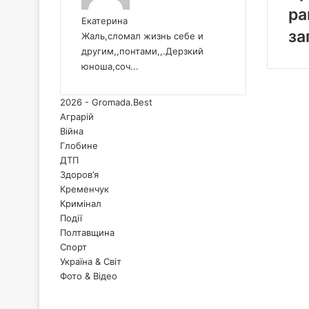
ра
Екатерина
за
Жаль,сломал жизнь себе и
другим,,понтами,,.Дерзкий
юноша,соч...
2026 - Gromada.Best
Аграрій
Війна
Глобине
ДТП
Здоров’я
Кременчук
Кримінал
Події
Полтавщина
Спорт
Україна & Світ
Фото & Відео
Facebook
X