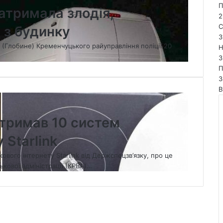
П
атримала злодія,
2
С
 з будинку
3
 (Глобине) Кременчуцького райуправління поліції 20
Н
3
П
3
В
тримав 10 систем
 Starlink
вого інтернету Starlink від Держспецзв’язку, про це
кової адміністрації (КРВА)…