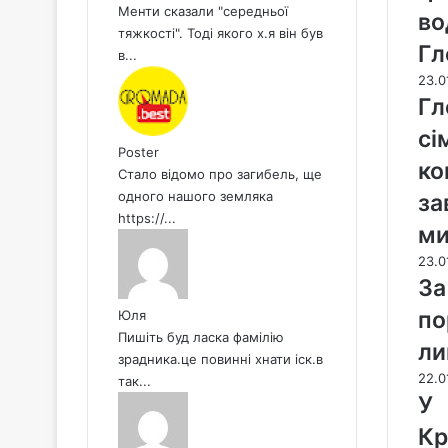
Менти сказали "середньої
во
тяжкості". Тоді якого х.я він був
Гл
в...
23.0
Гл
сі
Poster
ко
Стало відомо про загибель, ще
одного нашого земляка
за
https://...
м
23.0
За
по
Юля
Пишіть буд ласка фамілію
ли
зрадника.це повинні хнати іск.в
22.0
так...
У
Кр