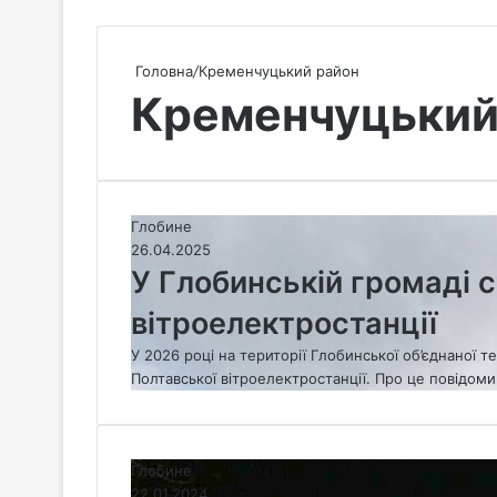
Головна
/
Кременчуцький район
Кременчуцький
У
Глобине
Г
26.04.2025
л
У Глобинській громаді с
о
вітроелектростанції
б
и
У 2026 році на території Глобинської об’єднаної 
н
Полтавської вітроелектростанції. Про це повідом
с
ь
к
і
Н
Глобине
й
а
22.01.2024