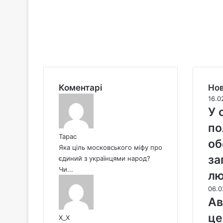
S
t
a
r
l
i
n
k
Коментарі
Нов
16.0
У 
по
Тарас
об
Яка ціль московського міфу про
за
єдиний з українцями народ?
Чи...
л
06.0
Ав
це
X_X