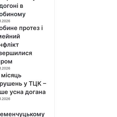
догоні в
обиному
1.2026
обине протез і
мейний
нфлікт
вершилися
иром
1.2026
 місяць
рушень у ТЦК –
ше усна догана
1.2026
еменчуцькому