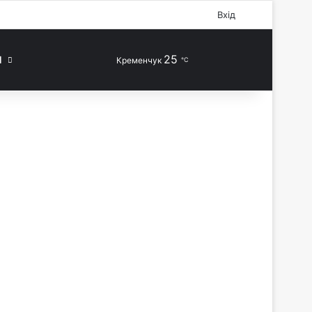
Facebook
X
YouTube
Instagram
Telegram
TikTok
Sidebar
Вхід
25
Випадкова стаття
Switch skin
Шукати
П
Кременчук
℃