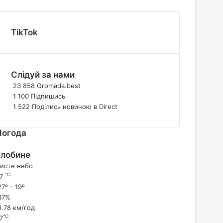
TikTok
Слідуй за нами
23 858
Gromada.best
1 100
Підпишись
1 522
Поділись новиною в Direct
Погода
Глобине
исте небо
℃
27
7º - 19º
37%
3.78 км/год
℃
7