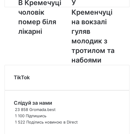
В
В Кремечуці
У
У
К
К
чоловік
Кременчуці
р
р
е
е
помер біля
на вокзалі
м
м
лікарні
гуляв
е
е
ч
н
молодик з
у
ч
тротилом та
ц
у
і
ц
набоями
ч
і
о
н
л
а
TikTok
о
в
в
о
і
к
к
з
Слідуй за нами
п
а
23 858
Gromada.best
о
л
1 100
Підпишись
м
і
1 522
Поділись новиною в Direct
е
г
р
у