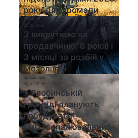
року для громади
Глобине
25.03.2026
З викруткою на
продавчиню: 8 років і
3 місяці за розбій у
Мозоліївці
Кременчук
03.03.2026
У Глобинській
громаді планують
побудувати
сміттєспалювальний