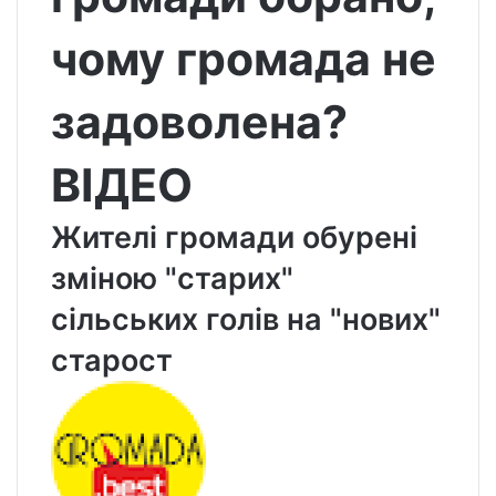
чому громада не
задоволена?
ВІДЕО
Жителі громади обурені
зміною "старих"
сільських голів на "нових"
старост
S
e
n
d
a