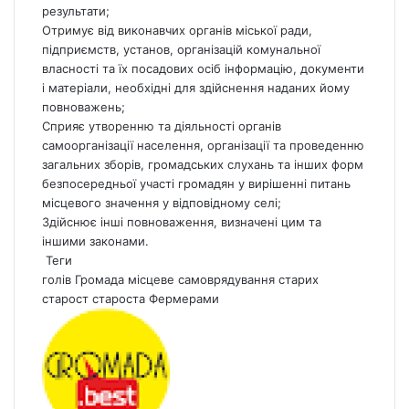
результати;
Отримує від виконавчих органів міської ради,
підприємств, установ, організацій комунальної
власності та їх посадових осіб інформацію, документи
і матеріали, необхідні для здійснення наданих йому
повноважень;
Сприяє утворенню та діяльності органів
самоорганізації населення, організації та проведенню
загальних зборів, громадських слухань та інших форм
безпосередньої участі громадян у вирішенні питань
місцевого значення у відповідному селі;
Здійснює інші повноваження, визначені цим та
іншими законами.
Теги
голів
Громада
місцеве
самоврядування
старих
старост
староста
Фермерами
S
e
n
d
a