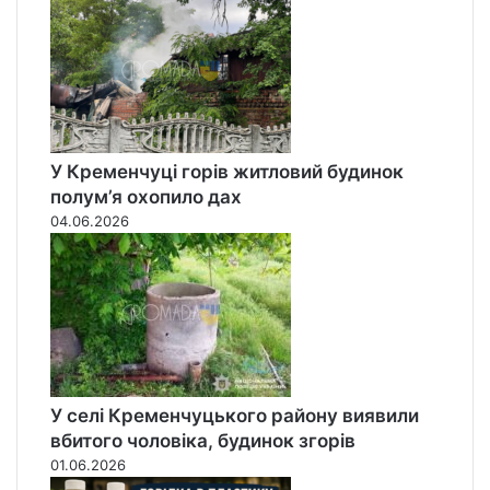
н
а
б
о
я
м
и
У Кременчуці горів житловий будинок
полум’я охопило дах
04.06.2026
У селі Кременчуцького району виявили
вбитого чоловіка, будинок згорів
01.06.2026