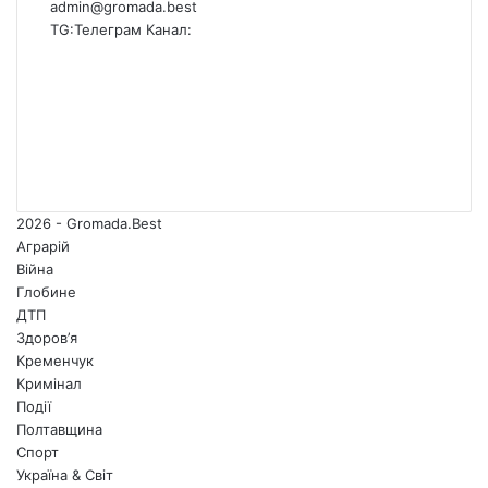
admin@gromada.best
TG:
Телеграм Канал:
Facebook
X
YouTube
Instagram
Telegram
TikTok
2026 - Gromada.Best
Аграрій
Війна
Глобине
ДТП
Здоров’я
Кременчук
Кримінал
Події
Полтавщина
Спорт
Україна & Світ