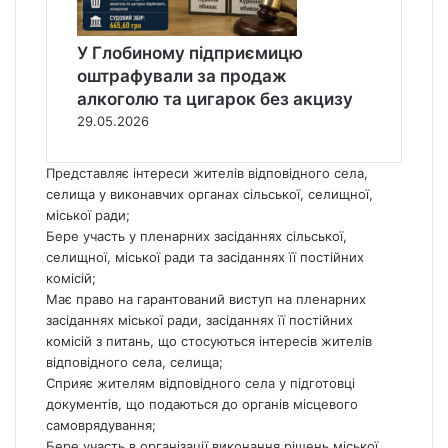
У Глобиному підприємицю
оштрафували за продаж
алкоголю та цигарок без акцизу
29.05.2026
Представляє інтереси жителів відповідного села,
селища у виконавчих органах сільської, селищної,
міської ради;
Бере участь у пленарних засіданнях сільської,
селищної, міської ради та засіданнях її постійних
комісій;
Має право на гарантований виступ на пленарних
засіданнях міської ради, засіданнях її постійних
комісій з питань, що стосуються інтересів жителів
відповідного села, селища;
Сприяє жителям відповідного села у підготовці
документів, що подаються до органів місцевого
самоврядування;
Бере участь в організації виконання рішень міської