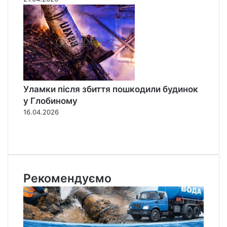
Уламки після збиття пошкодили будинок
у Глобиному
16.04.2026
П
о
Н
п
а
е
с
р
т
Рекомендуємо
е
у
д
п
н
н
я
а
с
с