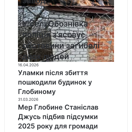
завод
Глобине
16.02.2026
У селі Обознівка
поліція з’ясовує
обставини загибелі
двох людей
16.04.2026
Уламки після збиття
пошкодили будинок у
Глобиному
31.03.2026
Мер Глобине Станіслав
Джусь підбив підсумки
2025 року для громади