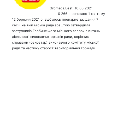
n
Gromada.Best
16.03.2021
e
0
266
прочитано 1 хв. тому
m
12 березня 2021 р. відбулось пленарне засідання 7
a
i
сесії, на якій міська рада зрештою затвердила
l
заступників Глобинського міського голови з питань
діяльності виконавчих органів ради, керівник
справами (секретар) виконавчого комітету міської
ради та частину старост територіальної громади.