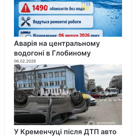
т
т
о
о
р
р
і
і
н
н
к
к
а
а
Аварія на центральному
водогоні в Глобиному
06.02.2026
У Кременчуці після ДТП авто