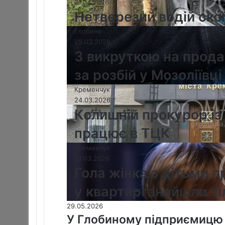
21.04.2026
Нетверезий водій ско
Глобине
25.03.2026
З викруткою на продав
за розбій у Мозоліївці
Кременчук
24.03.2026
Колишній прокурор із
працює в ТЦК
Кременчук
13.03.2026
Гола жінка з дітьми 
у квартирі знайшли ті
29.05.2026
У Глобиному підприємицю