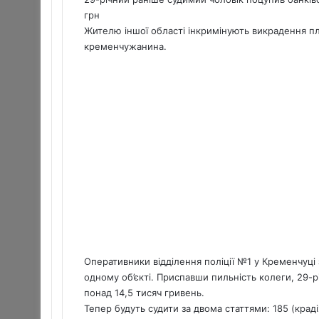
a
грн
i
Жителю іншої області інкримінують викрадення пл
l
кременчужанина.
Оперативники відділення поліції №1 у Кременчуці
одному об’єкті. Приспавши пильність колеги, 29-р
понад 14,5 тисяч гривень.
Тепер будуть судити за двома статтями: 185 (краді