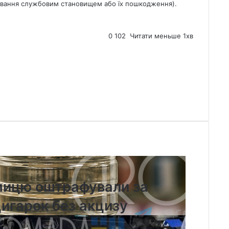
ивання службовим становищем або їх пошкодження).
0
102
Читати меньше 1хв
мицю оштрафували за
игарок без акцизу