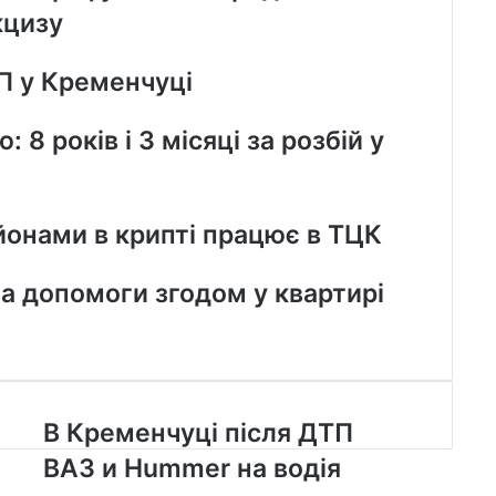
кцизу
П у Кременчуці
8 років і 3 місяці за розбій у
йонами в крипті працює в ТЦК
ла допомоги згодом у квартирі
В
В Кременчуці після ДТП
К
ВАЗ и Hummer на водія
р