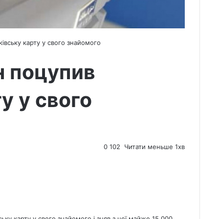
вську карту у свого знайомого
 поцупив
у у свого
0
102
Читати меньше 1хв
ьку карту у свого знайомого і зняв з неї майже 15 000