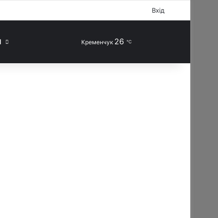
Facebook
X
YouTube
Instagram
Telegram
TikTok
Sidebar
Вхід
26
Випадкова стаття
Switch skin
Шукати
П
Кременчук
℃