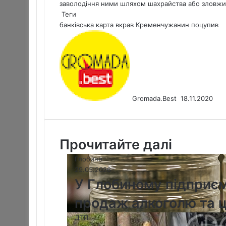
заволодіння ними шляхом шахрайства або зловж
Теги
банківська карта
вкрав
Кременчужанин
поцупив
S
e
n
d
a
n
Gromada.Best
18.11.2020
e
m
a
i
Прочитайте далі
l
Глобине
29.05.2026
У Глобиному підприє
продаж алкоголю та ц
ДТП