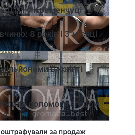
їв ДТП у Кременчуці
чиню: 8 років і 3 місяці
 мільйонами в крипті
просила допомоги згодом
ло
 оштрафували за продаж