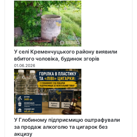
т
и
п
і
д
з
а
с
У селі Кременчуцького району виявили
т
вбитого чоловіка, будинок згорів
а
01.06.2026
в
у
У Глобиному підприємицю оштрафували
за продаж алкоголю та цигарок без
акцизу