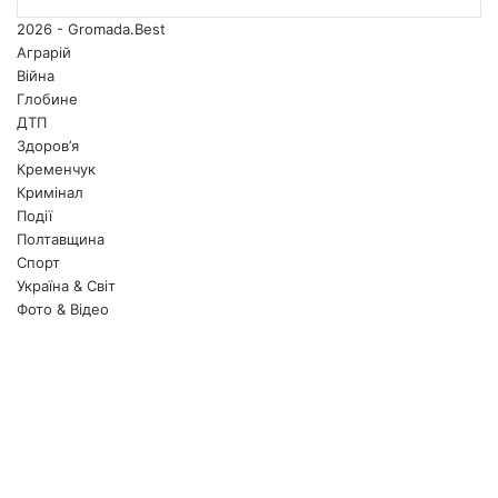
2026 - Gromada.Best
Аграрій
Війна
Глобине
ДТП
Здоров’я
Кременчук
Кримінал
Події
Полтавщина
Спорт
Україна & Світ
Фото & Відео
Facebook
X
YouTube
Instagram
Telegram
TikTok
Facebook
X
Messenger
Messenger
WhatsApp
Telegram
Viber
Back