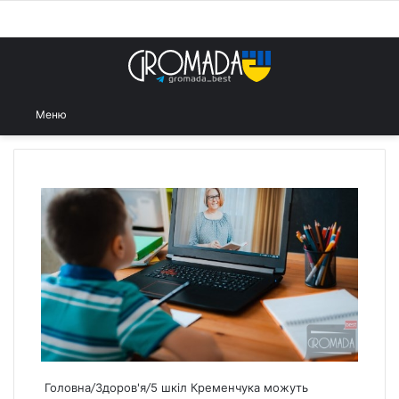
Увійти
S
Шукати
Меню
Головна
/
Здоров'я
/
5 шкіл Кременчука можуть