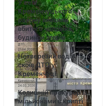
У селі
Кременчуцького
району виявили
вбитого чоловіка,
будинок згорів
ДТП
21.04.2026
Нетверезий водій
скоїв ДТП у
Кременчуці
Кременчук
24.03.2026
Колишній прокурор із
мільйонами в крипті