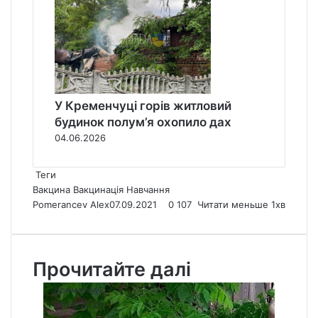
У Кременчуці горів житловий
будинок полум’я охопило дах
04.06.2026
Теги
Вакцина
Вакцинація
Навчання
Pomerancev Alex
07.09.2021
0
107
Читати меньше 1хв
Прочитайте далі
Кременчук
01.06.2026