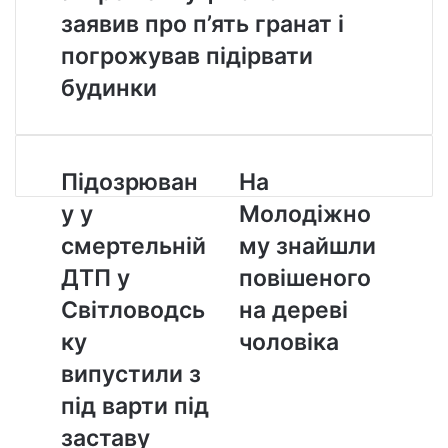
заявив про п’ять гранат і
погрожував підірвати
будинки
П
Підозрюван
Н
На
і
а
у у
Молодіжно
д
М
о
о
смертельній
му знайшли
з
л
ДТП у
повішеного
р
о
ю
д
Світловодсь
на дереві
в
і
ку
чоловіка
а
ж
н
н
випустили з
у
о
під варти під
у
м
с
у
заставу