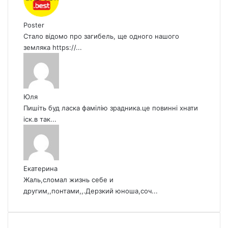
Poster
Стало відомо про загибель, ще одного нашого
земляка https://...
Юля
Пишіть буд ласка фамілію зрадника.це повинні хнати
іск.в так...
Екатерина
Жаль,сломал жизнь себе и
другим,,понтами,,.Дерзкий юноша,соч...