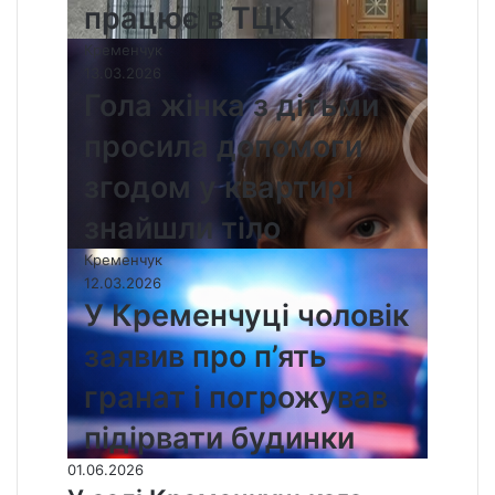
працює в ТЦК
Кременчук
13.03.2026
Гола жінка з дітьми
просила допомоги
згодом у квартирі
знайшли тіло
Кременчук
12.03.2026
У Кременчуці чоловік
заявив про п’ять
гранат і погрожував
підірвати будинки
01.06.2026