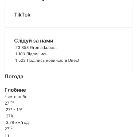
м
з
е
н
р
а
TikTok
т
й
е
ш
л
л
ь
и
Слідуй за нами
н
п
23 858
Gromada.best
і
о
1 100
Підпишись
й
в
1 522
Поділись новиною в Direct
Д
і
Т
ш
Погода
П
е
у
н
Глобине
С
о
Чисте небо
в
г
℃
27
і
о
27º - 19º
т
н
37%
л
а
3.78 км/год
о
д
℃
27
в
е
Пт
о
р